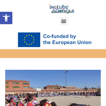
CEIP CARLOS CANO JAKO
Open toolbar
CZŁONEK
STOWARZYSZONY
INCLUDL SCHOOLS