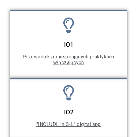
IO1
Przewodnik po inspirujących praktykach
włączających
IO2
"INCLUDL in S-L" digital app