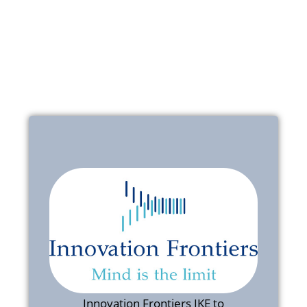
INNOVATION FRONTIERS IKE
Innovation Frontiers IKE to
innowacyjna firma zajmująca się
Innovation Frontiers IKE to