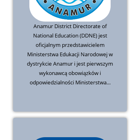
Anamur District Directorate of
National Education (DDNE) jest
oficjalnym przedstawicielem
Anamur District Directorate of
Ministerstwa Edukacji Narodowej w
dystrykcie Anamur i jest pierwszym
National Education (DDNE) jest
wykonawcą obowiązków i
oficjalnym przedstawicielem
odpowiedzialności Ministerstwa…
Ministerstwa Edukacji Narodowej w
dystrykcie Anamur i jest pierwszym
wykonawcą obowiązków i
odpowiedzialności Ministerstwa…