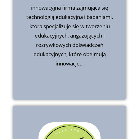
technologią edukacyjną i badaniami,
innowacyjna firma zajmująca się
która specjalizuje się w tworzeniu
technologią edukacyjną i badaniami,
edukacyjnych, angażujących i
rozrywkowych doświadczeń
która specjalizuje się w tworzeniu
edukacyjnych, które obejmują
edukacyjnych, angażujących i
innowacje…
rozrywkowych doświadczeń
edukacyjnych, które obejmują
innowacje…