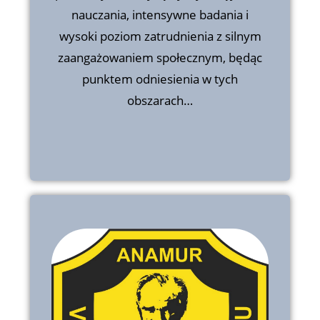
obszarach, zgodnie z różnymi
nauczania, intensywne badania i
globalnymi wskaźnikami. W rankingu
wysoki poziom zatrudnienia z silnym
QS World University Rankings 2021,
UAM drugi rok z rzędu plasuje się
zaangażowaniem społecznym, będąc
wśród 200 najlepszych uniwersytetów
punktem odniesienia w tych
na świecie…
obszarach…
Vakifbank Ataturk Secondary
School